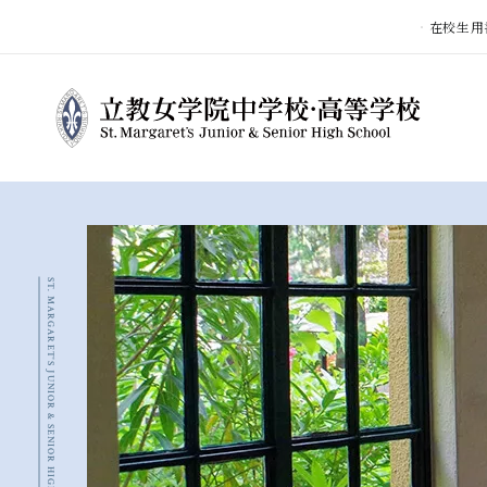
在校生用
ST. MARGARET'S JUNIOR & SENIOR HIGH SCHOOL
立