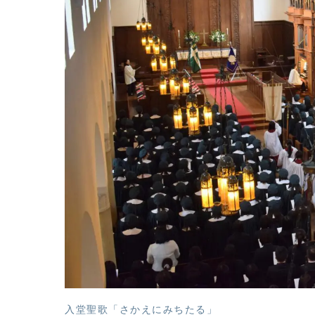
入堂聖歌「さかえにみちたる」