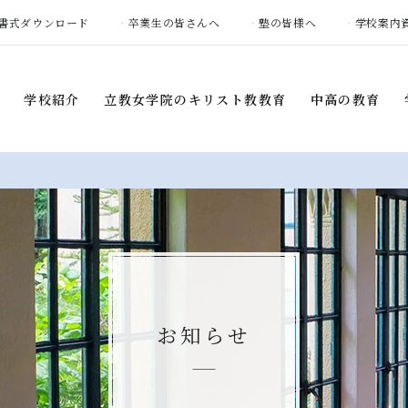
書式ダウンロード
卒業生の皆さんへ
塾の皆様へ
学校案内
学校紹介
立教女学院の
キリスト教教育
中高の教育
学校紹介
立教女学院の
キリスト教
中高の教育
教育
建学の精神・
教育目標
カリキュラム
礼拝
学校概要
各教科の特色
ボランティア活動
学校長挨拶
ARE学習
土曜集会プログラム
教育環境
部活動
お知らせ
キャンプ
カリキュラム
教女学院中高の
平和憲章
部活動・
通学区域別生徒数
国