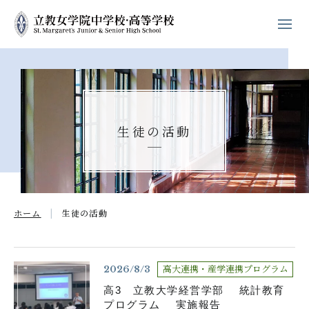
ホーム
学校紹介
生徒の活動
立教女学院の
キリスト教教育
中高の教育
ホーム
生徒の活動
学校生活
進路・進学
高大連携・産学連携プログラム
2026/8/3
高3 立教大学経営学部 統計教育
入試案内
プログラム 実施報告