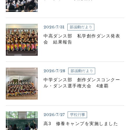
各種お問い合わせ
お知らせ
生徒の活動
部活動だより
2026/7/31
中高ダンス部 私学創作ダンス発表
在校生用書式ダウンロード
卒業生の皆さんへ
会 結果報告
塾の皆様へ
学校案内資料請求
部活動だより
2026/7/28
サイトマップ
よくある質問
中学ダンス部 創作ダンスコンクー
ル・ダンス選手権大会 4連覇
採用情報
アクセス
関連リンク
学校行事
2026/7/27
高3 修養キャンプを実施しました