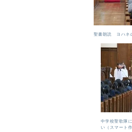
聖書朗読 ヨハネの
中学校聖歌隊
い（スマート