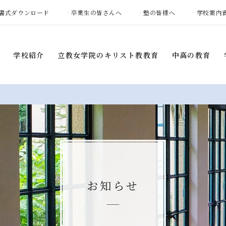
書式ダウンロード
卒業生の皆さんへ
塾の皆様へ
学校案内
学校紹介
立教女学院の
キリスト教教育
中高の教育
学校紹介
立教女学院の
キリスト教
中高の教育
教育
建学の精神・
教育目標
カリキュラム
礼拝
学校概要
各教科の特色
ボランティア活動
学校長挨拶
ARE学習
土曜集会プログラム
教育環境
部活動
お知らせ
キャンプ
カリキュラム
教女学院中高の
平和憲章
部活動・
通学区域別生徒数
国