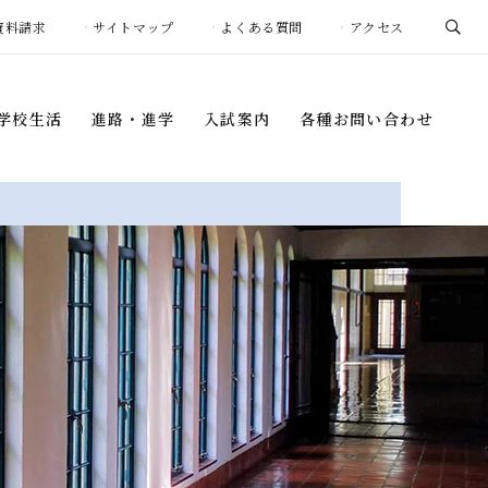
資料請求
サイトマップ
よくある質問
アクセス
学校生活
進路・進学
入試案内
各種お問い合わせ
学校生活
進路・進学
入試案内
各種お問い合わせ
年間行事
進路指導プログラム
入学試験概要
証明書の発行
について
1日の流れ
進学先・進路状況
事務室窓口開室
募集要項
スケジュール
生徒会活動
卒業生インタビュー
過去の入試結果
お問い合わせ
・団体
（中学校）
海外帰国生の皆様へ
団体
（高等学校）
学校説明会・
イベント
際プログラム
納付金