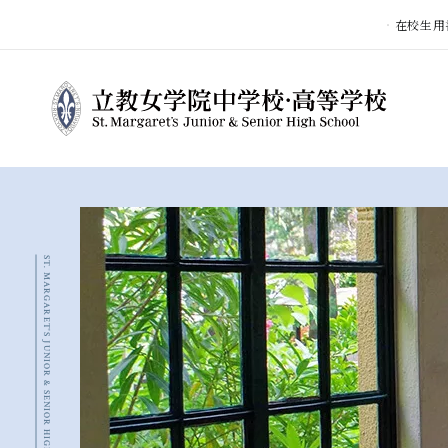
在校生用
ST. MARGARET'S JUNIOR & SENIOR HIGH SCHOOL
立