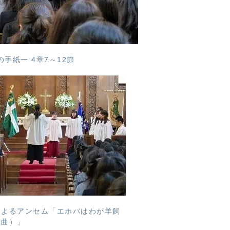
手紙一 4章7～12節
によるアンセム「エホバはわが羊飼
作曲）」