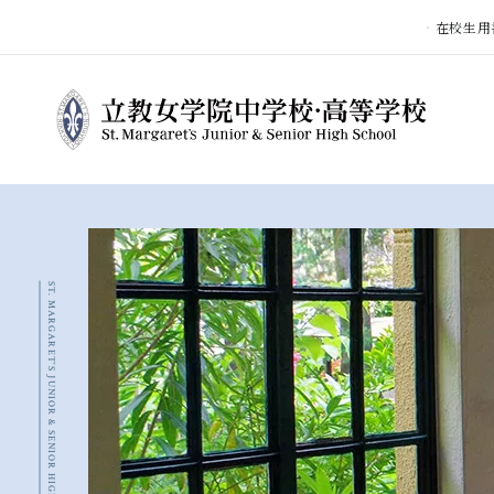
在校生用
ST. MARGARET'S JUNIOR & SENIOR HIGH SCHOOL
立