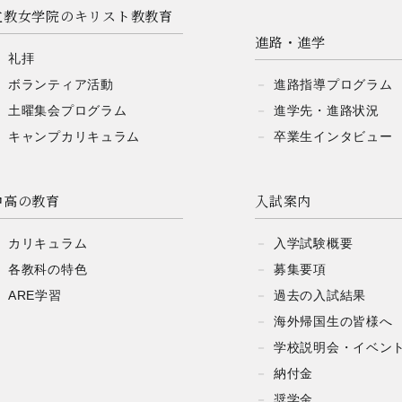
立教女学院の
キリスト教教育
進路・進学
礼拝
ボランティア活動
進路指導プログラム
土曜集会プログラム
進学先・進路状況
キャンプ
カリキュラム
卒業生インタビュー
中高の教育
入試案内
カリキュラム
入学試験概要
各教科の特色
募集要項
ARE学習
過去の入試結果
海外帰国生の皆様へ
学校説明会・
イベン
納付金
奨学金