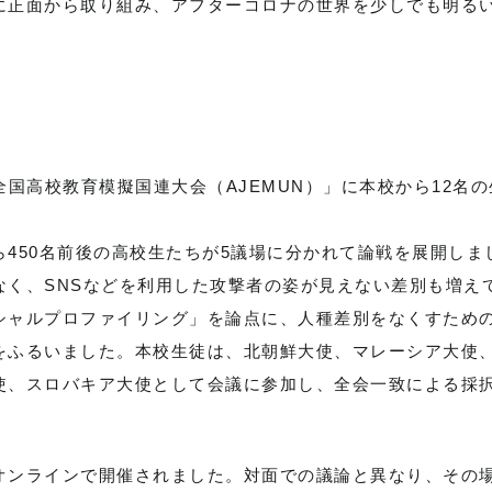
に正面から取り組み、アフターコロナの世界を少しでも明る
4回全国高校教育模擬国連大会（AJEMUN）」に本校から12名
450名前後の高校生たちが5議場に分かれて論戦を展開しま
なく、SNSなどを利用した攻撃者の姿が見えない差別も増え
シャルプロファイリング」を論点に、人種差別をなくすため
をふるいました。本校生徒は、北朝鮮大使、マレーシア大使
使、スロバキア大使として会議に参加し、全会一致による採
オンラインで開催されました。対面での議論と異なり、その