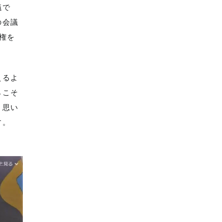
議で
の会議
権を
えるよ
らこそ
と思い
す。