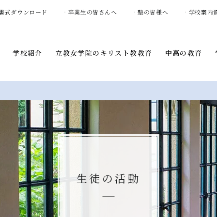
書式ダウンロード
卒業生の皆さんへ
塾の皆様へ
学校案内
学校紹介
立教女学院の
キリスト教教育
中高の教育
学校紹介
立教女学院の
キリスト教
中高の教育
教育
建学の精神・
教育目標
カリキュラム
礼拝
学校概要
各教科の特色
ボランティア活動
学校長挨拶
ARE学習
土曜集会プログラム
教育環境
部活動
生徒の活動
キャンプ
カリキュラム
教女学院中高の
平和憲章
部活動・
通学区域別生徒数
国