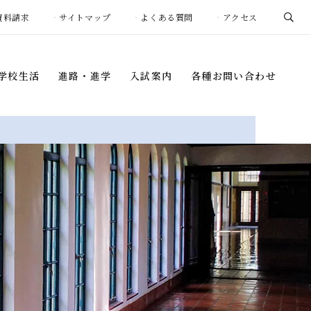
資料請求
サイトマップ
よくある質問
アクセス
学校生活
進路・進学
入試案内
各種お問い合わせ
学校生活
進路・進学
入試案内
各種お問い合わせ
年間行事
進路指導プログラム
入学試験概要
証明書の発行
について
1日の流れ
進学先・進路状況
事務室窓口開室
募集要項
スケジュール
生徒会活動
卒業生インタビュー
過去の入試結果
お問い合わせ
・団体
（中学校）
海外帰国生の皆様へ
団体
（高等学校）
学校説明会・
イベント
際プログラム
納付金