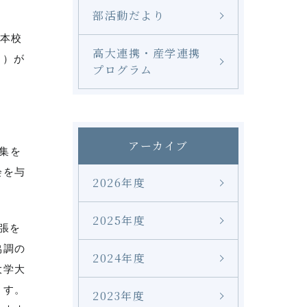
部活動だより
、本校
高大連携・産学連携
6名）が
プログラム
アーカイブ
集を
会を与
2026年度
2025年度
張を
協調の
2024年度
大学大
ます。
2023年度