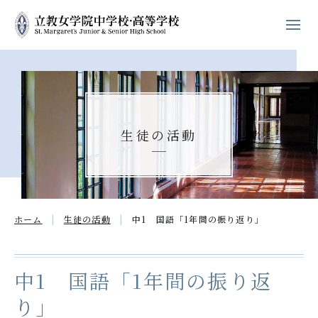
ホーム
学校紹介
生徒の活動
立教女学院の
キリスト教教育
中高の教育
ホーム
生徒の活動
中1 国語「1年間の振り返り」
学校生活
進路・進学
中1 国語「1年間の振り返
り」
入試案内