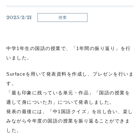
各種お問い合わせ
2025/2/21
授業
お知らせ
生徒の活動
在校生用書式ダウンロード
卒業生の皆さんへ
中学1年生の国語の授業で、「1年間の振り返り」を行
いました。
塾の皆様へ
学校案内資料請求
Surfaceを用いて発表資料を作成し、プレゼンを行いま
サイトマップ
よくある質問
す。
「最も印象に残っている単元・作品」「国語の授業を
採用情報
アクセス
通して身についた力」について発表しました。
関連リンク
発表の最後には、「中1国語クイズ」を出し合い、楽し
みながら今年度の国語の授業を振り返ることができま
した。