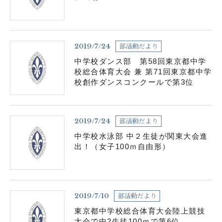
各種お問い合わせ
お知らせ
生徒の活動
部活動だより
2019/7/24
中学校ダンス部 第58回東京都中学
在校生用書式ダウンロード
卒業生の皆さんへ
校総合体育大会 兼 第71回東京都中学
校創作ダンスコンクールで第3位
塾の皆様へ
学校案内資料請求
部活動だより
2019/7/24
サイトマップ
よくある質問
中学校水泳部 中２生徒が関東大会進
出！（女子100ｍ自由形）
採用情報
アクセス
関連リンク
部活動だより
2019/7/10
東京都中学校総合体育大会陸上競技
大会で中2生徒100ｍで第6位