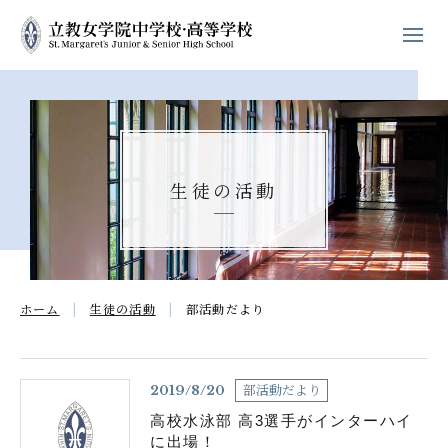
ホーム
学校紹介
生徒の活動
立教女学院の
キリスト教教育
中高の教育
ホーム
生徒の活動
部活動だより
学校生活
進路・進学
部活動だより
2019/8/20
高校水泳部 高3選手がインターハイ
入試案内
に出場！