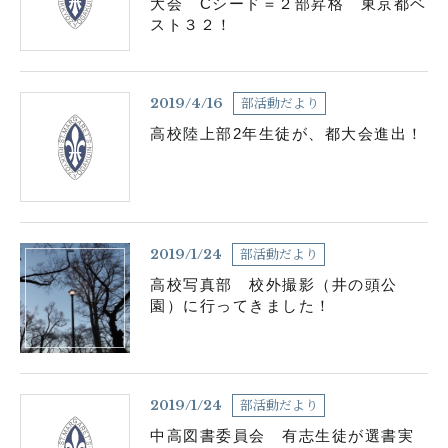
大会 Cシード＝２部昇格 東京都ベ
スト３２！
部活動だより
2019/4/16
高校陸上部2年生徒が、都大会進出！
部活動だより
2019/1/24
高校写真部 校外撮影（井の頭公
園）に行ってきました！
部活動だより
2019/1/24
中高図書委員会 有志生徒が選書実