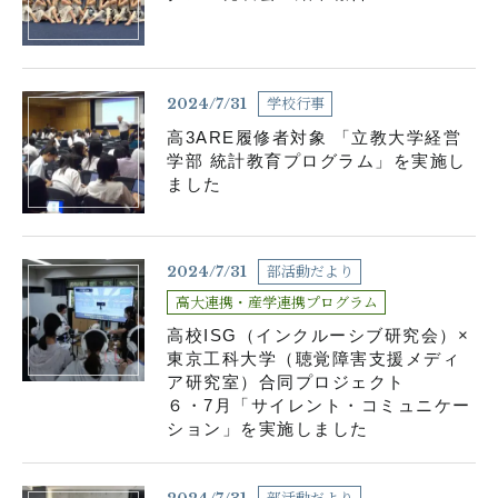
各種お問い合わせ
お知らせ
生徒の活動
学校行事
2024/7/31
高3ARE履修者対象 「立教大学経営
在校生用書式ダウンロード
卒業生の皆さんへ
学部 統計教育プログラム」を実施し
ました
塾の皆様へ
学校案内資料請求
部活動だより
2024/7/31
サイトマップ
よくある質問
高大連携・産学連携プログラム
高校ISG（インクルーシブ研究会）×
採用情報
アクセス
東京工科大学（聴覚障害支援メディ
ア研究室）合同プロジェクト
関連リンク
６・7月「サイレント・コミュニケー
ション」を実施しました
部活動だより