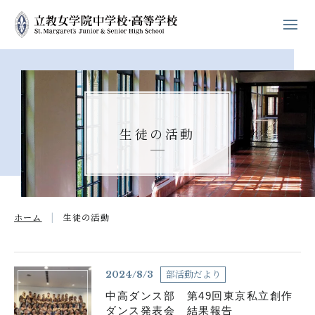
ホーム
学校紹介
生徒の活動
立教女学院の
キリスト教教育
中高の教育
ホーム
生徒の活動
学校生活
進路・進学
部活動だより
2024/8/3
中高ダンス部 第49回東京私立創作
入試案内
ダンス発表会 結果報告