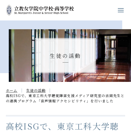
ホーム
学校紹介
生徒の活動
立教女学院の
キリスト教教育
中高の教育
ホーム
生徒の活動
学校生活
高校ISGで、東京工科大学聴覚障害支援メディア研究室の吉岡先生と
の連携プログラム「音声情報アクセシビリティ」を行いました
進路・進学
高校ISGで、東京工科大学聴
入試案内