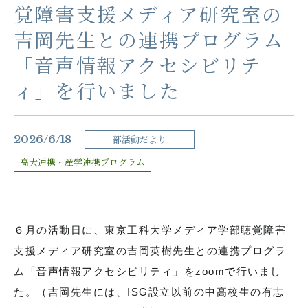
覚障害支援メディア研究室の
各種お問い合わせ
吉岡先生との連携プログラム
「音声情報アクセシビリテ
お知らせ
生徒の活動
ィ」を行いました
在校生用書式ダウンロード
卒業生の皆さんへ
塾の皆様へ
学校案内資料請求
2026/6/18
部活動だより
高大連携・産学連携プログラム
サイトマップ
よくある質問
採用情報
アクセス
６月の活動日に、東京工科大学メディア学部聴覚障害
関連リンク
支援メディア研究室の吉岡英樹先生との連携プログラ
ム「音声情報アクセシビリティ」をzoomで行いまし
た。（吉岡先生には、ISG設立以前の中高校生の有志