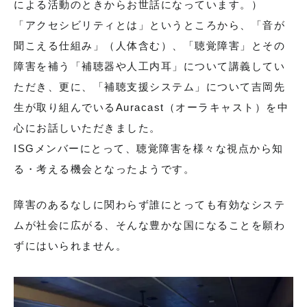
による活動のときからお世話になっています。）
「アクセシビリティとは」というところから、「音が
個人情報の取り扱いについて
聞こえる仕組み」（人体含む）、「聴覚障害」とその
障害を補う「補聴器や人工内耳」について講義してい
サイトポリシー
ただき、更に、「補聴支援システム」について吉岡先
生が取り組んでいるAuracast（オーラキャスト）を中
心にお話しいただきました。
ISGメンバーにとって、聴覚障害を様々な視点から知
る・考える機会となったようです。
障害のあるなしに関わらず誰にとっても有効なシステ
ムが社会に広がる、そんな豊かな国になることを願わ
ずにはいられません。
閉じる