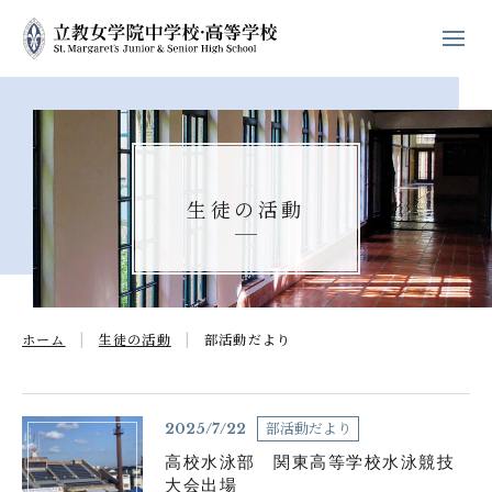
ホーム
学校紹介
生徒の活動
立教女学院の
キリスト教教育
中高の教育
ホーム
生徒の活動
部活動だより
学校生活
進路・進学
部活動だより
2025/7/22
高校水泳部 関東高等学校水泳競技
入試案内
大会出場