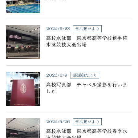
各種お問い合わせ
お知らせ
生徒の活動
部活動だより
2025/6/23
高校水泳部 東京都高等学校選手権
在校生用書式ダウンロード
卒業生の皆さんへ
水泳競技大会出場
塾の皆様へ
学校案内資料請求
部活動だより
2025/6/9
サイトマップ
よくある質問
高校写真部 チャペル撮影を行いま
した
採用情報
アクセス
関連リンク
部活動だより
2025/5/26
高校水泳部 東京都高等学校春季水
泳競技大会出場