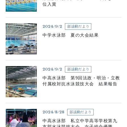
位入賞
各種お問い合わせ
お知らせ
生徒の活動
部活動だより
2024/9/2
中学水泳部 夏の大会結果
在校生用書式ダウンロード
卒業生の皆さんへ
塾の皆様へ
学校案内資料請求
部活動だより
2024/9/2
サイトマップ
よくある質問
中高水泳部 第9回法政・明治・立教
付属校対抗水泳競技大会 結果報告
採用情報
アクセス
関連リンク
部活動だより
2024/8/28
中高水泳部 私立中学高等学校第九
支部水泳競技大会 女子総合優勝