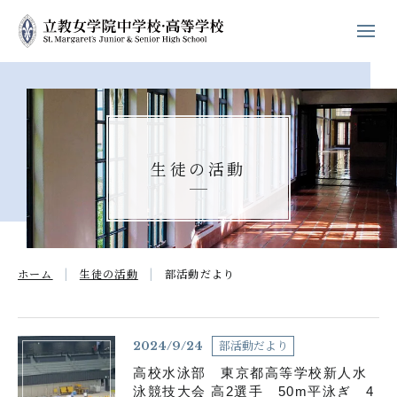
ホーム
学校紹介
生徒の活動
立教女学院の
キリスト教教育
中高の教育
ホーム
生徒の活動
部活動だより
学校生活
進路・進学
部活動だより
2024/9/24
高校水泳部 東京都高等学校新人水
入試案内
泳競技大会 高2選手 50m平泳ぎ 4