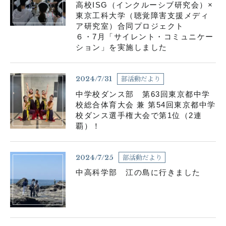
高校ISG（インクルーシブ研究会）×
東京工科大学（聴覚障害支援メディ
ア研究室）合同プロジェクト
６・7月「サイレント・コミュニケー
ション」を実施しました
部活動だより
2024/7/31
中学校ダンス部 第63回東京都中学
校総合体育大会 兼 第54回東京都中学
校ダンス選手権大会で第1位（2連
覇）！
部活動だより
2024/7/25
中高科学部 江の島に行きました