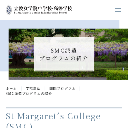
ホーム
学校紹介
SMC派遣
プログラムの紹介
立教女学院の
キリスト教教育
中高の教育
ホーム
学校生活
国際プログラム
学校生活
SMC派遣
プログラムの紹介
進路・進学
St Margaret’s College
入試案内
(SMC)