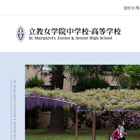
在校生用
ST. MARGARET'S JUNIOR & SENIOR HIGH SCHOOL
立