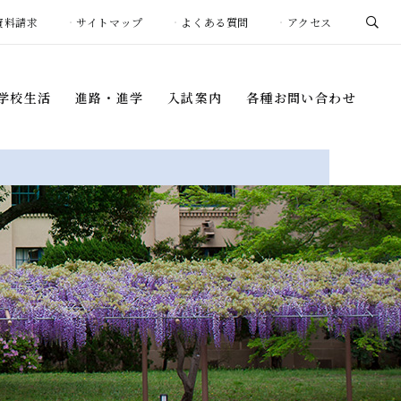
資料請求
サイトマップ
よくある質問
アクセス
学校生活
進路・進学
入試案内
各種お問い合わせ
学校生活
進路・進学
入試案内
各種お問い合わせ
年間行事
進路指導プログラム
入学試験概要
証明書の発行
について
1日の流れ
進学先・進路状況
事務室窓口開室
募集要項
スケジュール
生徒会活動
卒業生インタビュー
過去の入試結果
お問い合わせ
・団体
（中学校）
海外帰国生の皆様へ
団体
（高等学校）
学校説明会・
イベント
際プログラム
納付金