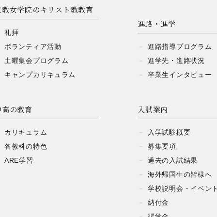
立教女学院の
キリスト教教育
進路・進学
礼拝
ボランティア活動
進路指導プログラム
土曜集会プログラム
進学先・進路状況
キャンプ
カリキュラム
卒業生インタビュー
中高の教育
入試案内
カリキュラム
入学試験概要
各教科の特色
募集要項
ARE学習
過去の入試結果
海外帰国生の皆様へ
学校説明会・
イベン
納付金
奨学金