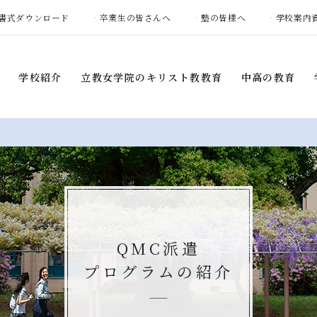
書式ダウンロード
卒業生の皆さんへ
塾の皆様へ
学校案内
学校紹介
立教女学院の
キリスト教教育
中高の教育
学校紹介
立教女学院の
キリスト教
中高の教育
教育
建学の精神・
教育目標
カリキュラム
礼拝
学校概要
各教科の特色
ボランティア活動
学校長挨拶
ARE学習
土曜集会プログラム
QMC派遣
教育環境
部活動
キャンプ
カリキュラム
プログラムの紹介
教女学院中高の
平和憲章
部活動・
通学区域別生徒数
国